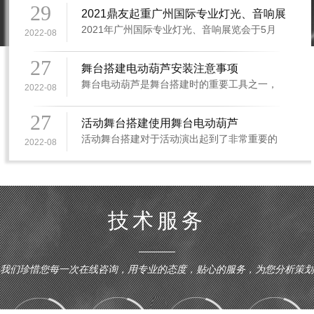
29
2021鼎友起重广州国际专业灯光、音响展
2021年广州国际专业灯光、音响展览会于5月
览会圆满落幕
2022-08
16日在中国进出口商品交易会开幕，此次展会
是由广东国际科技贸易展览公司和法兰克福展
27
舞台搭建电动葫芦安装注意事项
览集团主办，共有1386家参展企业参展...
舞台电动葫芦是舞台搭建时的重要工具之一，
2022-08
舞台搭建时工作人员使用舞台电动葫芦起吊安
装舞台桁架、舞台音响、舞台灯光等工具，而
27
活动舞台搭建使用舞台电动葫芦
舞台电动葫芦安装时需要注意哪些事项...
活动舞台搭建对于活动演出起到了非常重要的
2022-08
作用,舞台搭建不仅要美观,而且要结实稳固。舞
台搭建过程中舞台电动葫芦起到了非常重要的
作用，用于舞台桁架组装、舞台灯...
技术服务
我们珍惜您每一次在线咨询，用专业的态度，贴心的服务，为您分析策划