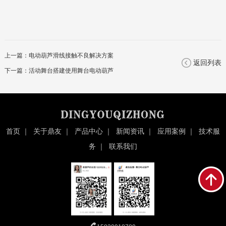
上一篇：
电动葫芦滑线接触不良解决方案
返回列表
下一篇：
活动舞台搭建使用舞台电动葫芦
首页
｜
关于鼎友
｜
产品中心
｜
新闻资讯
｜
应用案例
｜
技术服
务
｜
联系我们