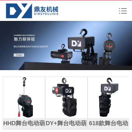
HHD舞台电动葫
DY+舞台电动葫
618款舞台电动