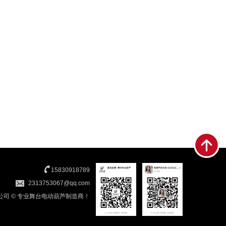
15830918789
2313753067@qq.com
限公司 © 专业舞台电动葫芦制造商！