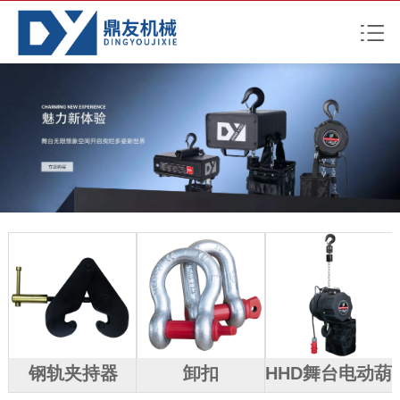
钢轨夹持器
卸扣
HHD舞台电动葫