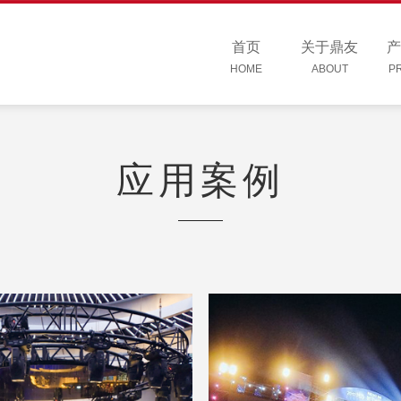
首页
关于鼎友
产
HOME
ABOUT
P
应用案例
吧街，采用鼎友电动葫芦实现
第22界旧金山音乐嘉年华
作，完美呈现极致艺术视觉空
SternGroveFestival，采
乐潮流文化与艺术的北京新式
款舞台葫芦为当晚的音乐会打
。
围，解锁一场心灵的治愈，感