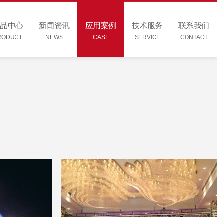
品中心
新闻资讯
应用案例
技术服务
联系我们
RODUCT
NEWS
CASE
SERVICE
CONTACT
汇彩中信，助力新品，鼎友HHD款舞台葫
购鼎友DY+数控
芦于2015年见证中信新品发布
造浪漫氛
受一场灵魂