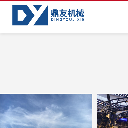
大型户外汇演舞台搭建使用鼎友舞台葫
北京工体酒
芦，安全可靠。
舞台花样动
间，打造音
夜生活平台